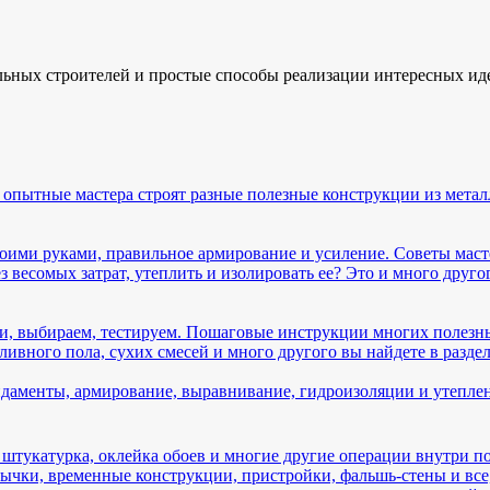
льных строителей и простые способы реализации интересных ид
 опытные мастера строят разные полезные конструкции из металла
оими руками, правильное армирование и усиление. Советы маст
весомых затрат, утеплить и изолировать ее? Это и много другог
и, выбираем, тестируем. Пошаговые инструкции многих полезны
ивного пола, сухих смесей и много другого вы найдете в раздел
даменты, армирование, выравнивание, гидроизоляции и утепле
 штукатурка, оклейка обоев и многие другие операции внутри 
чки, временные конструкции, пристройки, фальшь-стены и все,