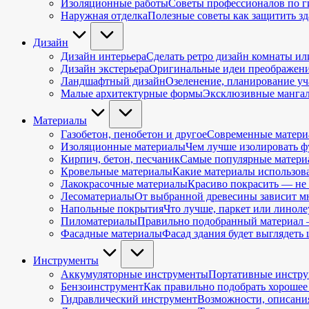
Изоляционные работы
Советы профессионалов по 
Наружная отделка
Полезные советы как защитить з
Дизайн
Дизайн интерьера
Сделать ретро дизайн комнаты ил
Дизайн экстерьера
Оригинальные идеи преображения
Ландшафтный дизайн
Озеленение, планирование уч
Малые архитектурные формы
Эксклюзивные мангал
Материалы
Газобетон, пенобетон и другое
Современные материа
Изоляционные материалы
Чем лучше изолировать фу
Кирпич, бетон, песчаник
Самые популярные материа
Кровельные материалы
Какие материалы использова
Лакокрасочные материалы
Красиво покрасить — не 
Лесоматериалы
От выбранной древесины зависит мн
Напольные покрытия
Что лучше, паркет или линол
Пиломатериалы
Правильно подобранный материал —
Фасадные материалы
Фасад здания будет выглядеть
Инструменты
Аккумуляторные инструменты
Портативные инструм
Бензоинструмент
Как правильно подобрать хорошее 
Гидравлический инструмент
Возможности, описания