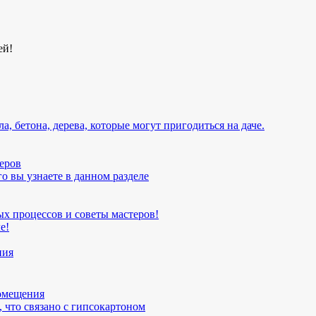
ей!
, бетона, дерева, которые могут пригодиться на даче.
еров
о вы узнаете в данном разделе
х процессов и советы мастеров!
е!
ния
помещения
 что связано с гипсокартоном