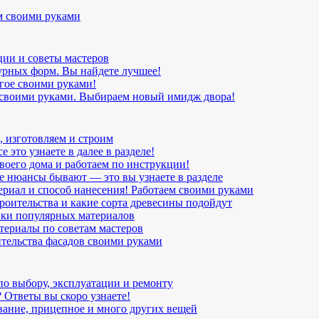
м своими руками
ции и советы мастеров
урных форм. Вы найдете лучшее!
угое своими руками!
 своими руками. Выбираем новый имидж двора!
, изготовляем и строим
 это узнаете в далее в разделе!
воего дома и работаем по инструкции!
ие нюансы бывают — это вы узнаете в разделе
ериал и способ нанесения! Работаем своими руками
роительства и какие сорта древесины подойдут
вки популярных материалов
териалы по советам мастеров
ительства фасадов своими руками
по выбору, эксплуатации и ремонту
 Ответы вы скоро узнаете!
вание, прицепное и много других вещей