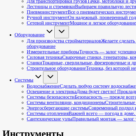
Для транспортировки грузов
Тачки, мотоблоки и д
Лестницы и стремянки
Выбираем правильную лестни
Пневмоинструмент
Все о пневматических инструме
Ручной инструмент
Он надежный, проверенный года
Сетевой инструмент
Мощное и легкое оборудование
Оборудование
Для производства стройматериалов
Желаете сделать
оборудование
Измерительные приборы
Точность — залог успешно
Силовая техника
Сварочные станки, генераторы, ко
Станки
Токарные, сверлильные, фрезеровочные и др
Строительное оборудование
Техника, без которой н
Cистемы
Водоснабжение
Сделать любую систему водоснабже
Освещение и электрика
Дома будет светло! Проклад
Системы безопасности
Безопасность — прежде всег
Системы вентиляции, кондиционеры
Строительные 
Энергосберегающие системы
Современный подход к
Системы отопления
Важней всего — погода в доме.
Сантехнические узлы
Правильный монтаж — залог у
Инструменты