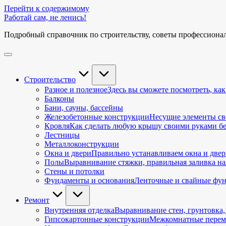
Перейти к содержимому
Работай сам, не ленись!
Подробный справочник по строительству, советы профессиона
Строительство
Разное и полезное
Здесь вы сможете посмотреть, как
Балконы
Бани, сауны, бассейны
Железобетонные конструкции
Несущие элементы св
Кровля
Как сделать любую крышу своими руками без 
Лестницы
Металлоконструкции
Окна и двери
Правильно устанавливаем окна и двер
Полы
Выравнивание стяжки, правильная заливка нал
Стены и потолки
Фундаменты и основания
Ленточные и свайные фун
Ремонт
Внутренняя отделка
Выравнивание стен, грунтовка,
Гипсокартонные конструкции
Межкомнатные перемы