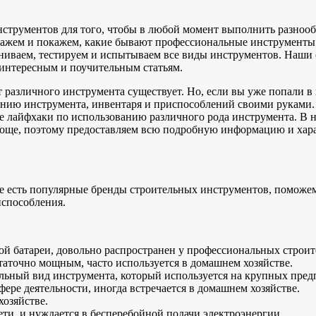
струментов для того, чтобы в любой момент выполнить разноо
скажем и покажем, какие бывают профессиональные инструменты
вниваем, тестируем и испытываем все виды инструментов. Наши 
 интересным и поучительным статьям.
 различного инструмента существует. Но, если вы уже попали в 
лению инструмента, инвентаря и приспособлений своими руками
ие лайфхаки по использованию различного рода инструмента. В 
роще, поэтому предоставляем всю подробную информацию и хара
е есть популярные бренды строительных инструментов, поможем
испособления.
й батареи, довольно распространен у профессиональных строит
статочно мощным, часто используется в домашнем хозяйстве.
льный вид инструмента, который используется на крупных пред
ере деятельности, иногда встречается в домашнем хозяйстве.
хозяйстве.
ети, и нуждается в бесперебойной подачи электроэнергии.