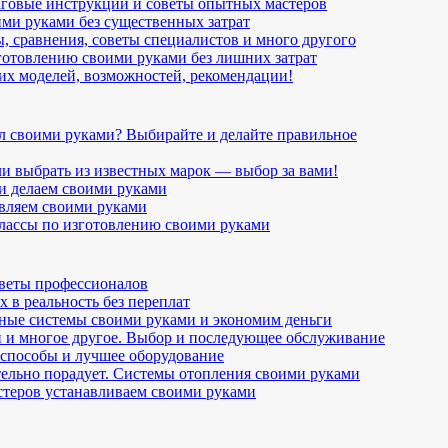
аговые инструкции и советы опытных мастеров
ими руками без существенных затрат
, сравнения, советы специалистов и много другого
готовлению своими руками без лишних затрат
их моделей, возможностей, рекомендации!
ал своими руками? Выбирайте и делайте правильное
и выбрать из известных марок — выбор за вами!
и делаем своими руками
овляем своими руками
-классы по изготовлению своими руками
оветы профессионалов
 в реальность без переплат
рные системы своими руками и экономим деньги
 и многое другое. Выбор и последующее обслуживание
 способы и лучшее оборудование
тельно порадует. Системы отопления своими руками
стеров устанавливаем своими руками