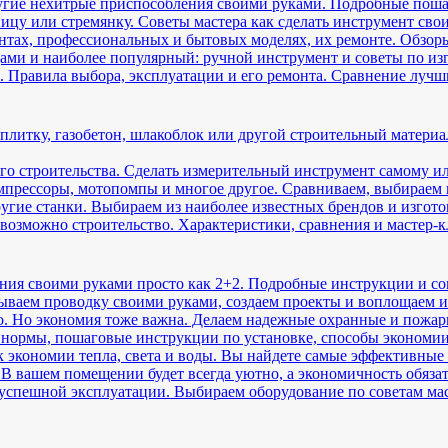
ругие нехитрые приспособления своими руками. Подробные пош
цу или стремянку. Советы мастера как сделать инструмент сво
нтах, профессиональных и бытовых моделях, их ремонте. Обзоры
ми и наиболее популярный: ручной инструмент и советы по из
. Правила выбора, эксплуатации и его ремонта. Сравнение лучш
 плитку, газобетон, шлакоблок или другой строительный матери
го строительства. Сделать измерительный инструмент самому ил
мпрессоры, мотопомпы и многое другое. Сравниваем, выбираем 
угие станки. Выбираем из наиболее известных брендов и изгот
евозможно строительство. Характеристики, сравнения и мастер
ния своими руками просто как 2+2. Подробные инструкции и с
ываем проводку своими руками, создаем проекты и воплощаем их
о. Но экономия тоже важна. Делаем надежные охранные и пожа
нормы, пошаговые инструкции по установке, способы экономии
 экономии тепла, света и воды. Вы найдете самые эффективные
 В вашем помещении будет всегда уютно, а экономичность обяза
спешной эксплуатации. Выбираем оборудование по советам ма