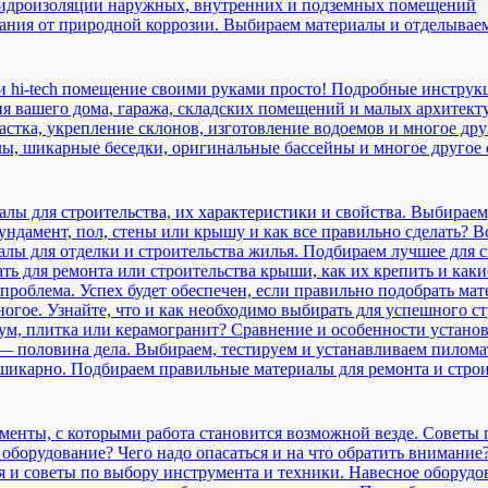
гидроизоляции наружных, внутренних и подземных помещений
дания от природной коррозии. Выбираем материалы и отделывае
и hi-tech помещение своими руками просто! Подробные инструк
 вашего дома, гаража, складских помещений и малых архитект
астка, укрепление склонов, изготовление водоемов и многое др
ы, шикарные беседки, оригинальные бассейны и многое другое
лы для строительства, их характеристики и свойства. Выбираем
ндамент, пол, стены или крышу и как все правильно сделать? Все
лы для отделки и строительства жилья. Подбираем лучшее для с
ть для ремонта или строительства крыши, как их крепить и как
проблема. Успех будет обеспечен, если правильно подобрать мат
огое. Узнайте, что и как необходимо выбирать для успешного ст
еум, плитка или керамогранит? Сравнение и особенности устано
 половина дела. Выбираем, тестируем и устанавливаем пилома
 шикарно. Подбираем правильные материалы для ремонта и стро
енты, с которыми работа становится возможной везде. Советы 
оборудование? Чего надо опасаться и на что обратить внимание?
 и советы по выбору инструмента и техники. Навесное оборудо