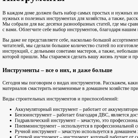
В каждом доме должен быть набор самых простых и нужных ин
нужных и полезных инструментах для хозяйства, а также, рас
Мы собрали для вас десятки разнообразных статей, где мы сра
с вами. Облегчите себе выбор инструментов, благодаря нашим
Вы даже не представляете себе, насколько большой ассортимент
читателей, мы сделали большое количество статей по изготов
инструкций, с дельными советами мастеров, а также, небольш
которой пришли. Мы стараемся сделать вашу жизнь лучше и п
Инструменты – все о них, и даже больше
Сегодня мы поговорим о видах инструментов. Расскажем, каки
материалов смастерить незаменимые в домашнем хозяйстве пр
Виды строительных инструментов и приспособлений:
Аккумуляторный инструмент – работает от аккумуляторно
Бензоинструмент – работает благодаря ДВС, является до
Гидравлический инструмент – зачастую, это профессиона
Пневмоинструмент – используется в профессиональной сф
Ручной инструмент – зачастую используется в домашнем 
Сетевой инструмент – инструмент, который работает от с