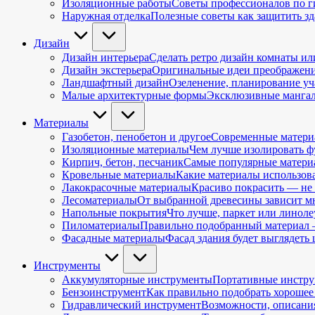
Изоляционные работы
Советы профессионалов по 
Наружная отделка
Полезные советы как защитить з
Дизайн
Дизайн интерьера
Сделать ретро дизайн комнаты ил
Дизайн экстерьера
Оригинальные идеи преображения
Ландшафтный дизайн
Озеленение, планирование уч
Малые архитектурные формы
Эксклюзивные мангал
Материалы
Газобетон, пенобетон и другое
Современные материа
Изоляционные материалы
Чем лучше изолировать фу
Кирпич, бетон, песчаник
Самые популярные материа
Кровельные материалы
Какие материалы использова
Лакокрасочные материалы
Красиво покрасить — не 
Лесоматериалы
От выбранной древесины зависит мн
Напольные покрытия
Что лучше, паркет или линол
Пиломатериалы
Правильно подобранный материал —
Фасадные материалы
Фасад здания будет выглядеть
Инструменты
Аккумуляторные инструменты
Портативные инструм
Бензоинструмент
Как правильно подобрать хорошее 
Гидравлический инструмент
Возможности, описания