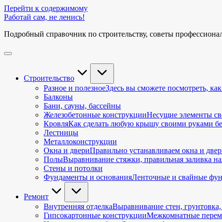
Перейти к содержимому
Работай сам, не ленись!
Подробный справочник по строительству, советы профессиона
Строительство
Разное и полезное
Здесь вы сможете посмотреть, как
Балконы
Бани, сауны, бассейны
Железобетонные конструкции
Несущие элементы св
Кровля
Как сделать любую крышу своими руками без 
Лестницы
Металлоконструкции
Окна и двери
Правильно устанавливаем окна и двер
Полы
Выравнивание стяжки, правильная заливка нал
Стены и потолки
Фундаменты и основания
Ленточные и свайные фун
Ремонт
Внутренняя отделка
Выравнивание стен, грунтовка,
Гипсокартонные конструкции
Межкомнатные перемы