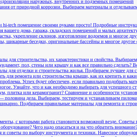
гидроизоляции наружных, внутренних и подземных помещений
дания от природной коррозии. Выбираем материалы и отделывае
и hi-tech помещение своими руками просто! Подробные инструк
 вашего дома, гаража, складских помещений и малых архитект
астка, укрепление склонов, изготовление водоемов и многое др
ы, шикарные беседки, оригинальные бассейны и многое другое
лы для строительства, их характеристики и свойства. Выбираем
ндамент, пол, стены или крышу и как все правильно сделать? Все
лы для отделки и строительства жилья. Подбираем лучшее для с
ть для ремонта или строительства крыши, как их крепить и как
проблема. Успех будет обеспечен, если правильно подобрать мат
огое. Узнайте, что и как необходимо выбирать для успешного ст
еум, плитка или керамогранит? Сравнение и особенности устано
 половина дела. Выбираем, тестируем и устанавливаем пилома
 шикарно. Подбираем правильные материалы для ремонта и стро
енты, с которыми работа становится возможной везде. Советы 
оборудование? Чего надо опасаться и на что обратить внимание?
 и советы по выбору инструмента и техники. Навесное оборудо