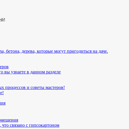
ей!
, бетона, дерева, которые могут пригодиться на даче.
еров
о вы узнаете в данном разделе
х процессов и советы мастеров!
е!
ния
помещения
 что связано с гипсокартоном