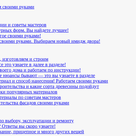
м своими руками
ции и советы мастеров
урных форм. Вы найдете лучшее!
угое своими руками!
 своими руками. Выбираем новый имидж двора!
, изготовляем и строим
 это узнаете в далее в разделе!
воего дома и работаем по инструкции!
ие нюансы бывают — это вы узнаете в разделе
ериал и способ нанесения! Работаем своими руками
роительства и какие сорта древесины подойдут
вки популярных материалов
териалы по советам мастеров
ительства фасадов своими руками
по выбору, эксплуатации и ремонту
 Ответы вы скоро узнаете!
вание, прицепное и много других вещей