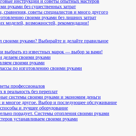
аговые инструкции и советы опытных мастеров
ими руками без существенных затрат
, сравнения, советы специалистов и много другого
готовлению своими руками без лишних затрат
их моделей, возможностей, рекомендации!
ал своими руками? Выбирайте и делайте правильное
и выбрать из известных марок — выбор за вами!
и делаем своими руками
овляем своими руками
-классы по изготовлению своими руками
оветы профессионалов
 в реальность без переплат
рные системы своими руками и экономим деньги
 и многое другое. Выбор и последующее обслуживание
 способы и лучшее оборудование
тельно порадует. Системы отопления своими руками
стеров устанавливаем своими руками