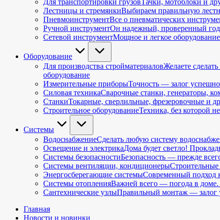
Для транспортировки грузов
Тачки, мотоблоки и д
Лестницы и стремянки
Выбираем правильную лестни
Пневмоинструмент
Все о пневматических инструме
Ручной инструмент
Он надежный, проверенный года
Сетевой инструмент
Мощное и легкое оборудование
Оборудование
Для производства стройматериалов
Желаете сделать
оборудование
Измерительные приборы
Точность — залог успешно
Силовая техника
Сварочные станки, генераторы, ко
Станки
Токарные, сверлильные, фрезеровочные и др
Строительное оборудование
Техника, без которой н
Cистемы
Водоснабжение
Сделать любую систему водоснабже
Освещение и электрика
Дома будет светло! Проклад
Системы безопасности
Безопасность — прежде всег
Системы вентиляции, кондиционеры
Строительные 
Энергосберегающие системы
Современный подход к
Системы отопления
Важней всего — погода в доме.
Сантехнические узлы
Правильный монтаж — залог у
Главная
Новости и новинки