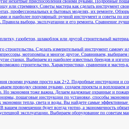
ругие нехитрые приспособления своими руками. Подробные пош
цу или стремянку. Советы мастера как сделать инструмент сво
нтах, профессиональных и бытовых моделях, их ремонте. Обзоры
ми и наиболее популярный: ручной инструмент и советы по из
. Правила выбора, эксплуатации и его ремонта. Сравнение лучш
 плитку, газобетон, шлакоблок или другой строительный матери
го строительства. Сделать измерительный инструмент самому ил
мпрессоры, мотопомпы и многое другое. Сравниваем, выбираем 
угие станки. Выбираем из наиболее известных брендов и изгот
евозможно строительство. Характеристики, сравнения и мастер
ния своими руками просто как 2+2. Подробные инструкции и с
ываем проводку своими руками, создаем проекты и воплощаем их
о. Но экономия тоже важна. Делаем надежные охранные и пожа
нормы, пошаговые инструкции по установке, способы экономии
 экономии тепла, света и воды. Вы найдете самые эффективные
 В вашем помещении будет всегда уютно, а экономичность обяза
спешной эксплуатации. Выбираем оборудование по советам ма