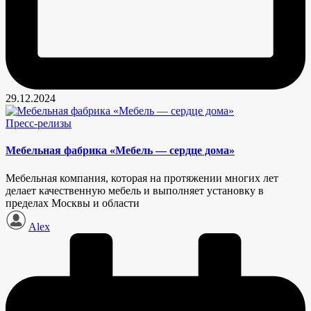
29.12.2024
Опубликовано
Пресс-релизы
в
Мебельная фабрика «Мебель — сердце дома»
Мебельная компания, которая на протяжении многих лет
делает качественную мебель и выполняет установку в
пределах Москвы и области
Запись
Alex
от