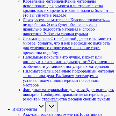
Кровельные материалы
Какие материалы
использовать для ремонта или строительства
крыши, как их крепить и какие нюансы бывают —
это вы узнаете в разделе
Лакокрасочные материалы
Красиво покрасить —
не проблема. Успех будет обеспечен, если
правильно подобрать материал и способ
нанесения! Работаем своими руками
Лесоматериалы
От выбранной древесины зависит
многое. Узнайте, что и как необходимо выбирать
для успешного строительства и какие сорта
древесины подойдут
Напольные покрытия
Что лучше, паркет или
линолеум, плитка или керамогранит? Сравнение и
особенности установки популярных материалов
Пиломатериалы
Правильно подобранный материал
— половина дела. Выбираем, тестируем и
устанавливаем пиломатериалы по советам
мастеров
Фасадные материалы
Фасад здания будет выглядеть
шикарно. Подбираем правильные материалы для
ремонта и строительства фасадов своими руками
Инструменты
Аккумуляторные инструменты
Портативные