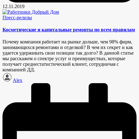
12.11.2019
Опубликовано
Пресс-релизы
в
Косметические и капитальные ремонты по всем правилам
Почему компания работает на рынке дольше, чем 98% фирм,
занимающихся ремонтами и отделкой? В чем их секрет и как
удается удерживать свои позиции так долго? В данной статье
мы расскажем о спектре услуг и преимуществах, которые
получает среднестатистический клиент, сотрудничая с
компанией ДД.
Запись
Alex
от