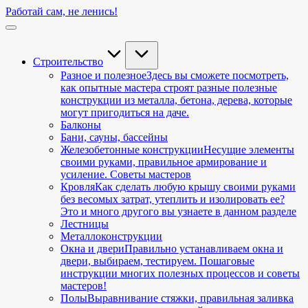
Перейти
Работай сам, не ленись!
к
Подробный
содержимому
справочник
по
строительству,
Строительство
советы
Разное и полезное
Здесь вы сможете посмотреть,
профессиональных
как опытные мастера строят разные полезные
строителей
конструкции из металла, бетона, дерева, которые
и
могут пригодиться на даче.
простые
Балконы
способы
Бани, сауны, бассейны
реализации
Железобетонные конструкции
Несущие элементы
интересных
своими руками, правильное армирование и
идей!
усиление. Советы мастеров
Кровля
Как сделать любую крышу своими руками
без весомых затрат, утеплить и изолировать ее?
Это и много другого вы узнаете в данном разделе
Лестницы
Металлоконструкции
Окна и двери
Правильно устанавливаем окна и
двери, выбираем, тестируем. Пошаговые
инструкции многих полезных процессов и советы
мастеров!
Полы
Выравнивание стяжки, правильная заливка