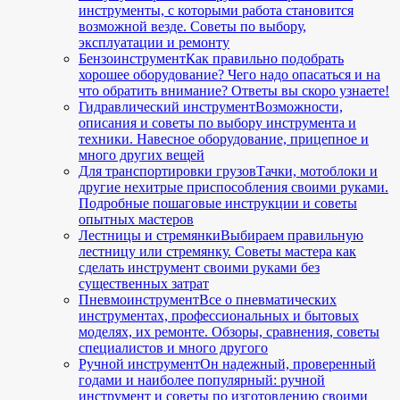
инструменты, с которыми работа становится
возможной везде. Советы по выбору,
эксплуатации и ремонту
Бензоинструмент
Как правильно подобрать
хорошее оборудование? Чего надо опасаться и на
что обратить внимание? Ответы вы скоро узнаете!
Гидравлический инструмент
Возможности,
описания и советы по выбору инструмента и
техники. Навесное оборудование, прицепное и
много других вещей
Для транспортировки грузов
Тачки, мотоблоки и
другие нехитрые приспособления своими руками.
Подробные пошаговые инструкции и советы
опытных мастеров
Лестницы и стремянки
Выбираем правильную
лестницу или стремянку. Советы мастера как
сделать инструмент своими руками без
существенных затрат
Пневмоинструмент
Все о пневматических
инструментах, профессиональных и бытовых
моделях, их ремонте. Обзоры, сравнения, советы
специалистов и много другого
Ручной инструмент
Он надежный, проверенный
годами и наиболее популярный: ручной
инструмент и советы по изготовлению своими