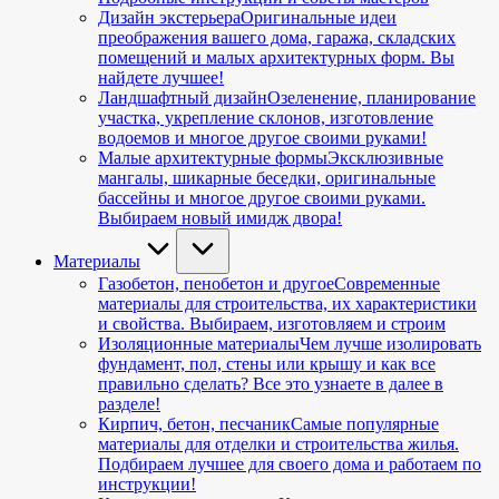
Дизайн экстерьера
Оригинальные идеи
преображения вашего дома, гаража, складских
помещений и малых архитектурных форм. Вы
найдете лучшее!
Ландшафтный дизайн
Озеленение, планирование
участка, укрепление склонов, изготовление
водоемов и многое другое своими руками!
Малые архитектурные формы
Эксклюзивные
мангалы, шикарные беседки, оригинальные
бассейны и многое другое своими руками.
Выбираем новый имидж двора!
Материалы
Газобетон, пенобетон и другое
Современные
материалы для строительства, их характеристики
и свойства. Выбираем, изготовляем и строим
Изоляционные материалы
Чем лучше изолировать
фундамент, пол, стены или крышу и как все
правильно сделать? Все это узнаете в далее в
разделе!
Кирпич, бетон, песчаник
Самые популярные
материалы для отделки и строительства жилья.
Подбираем лучшее для своего дома и работаем по
инструкции!