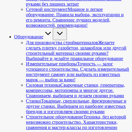
руками без лишних затрат
Сетевой инструмент
Мощное и легкое
оборудование. Правила выбора, эксплуатации и
его ремонта. Сравнение лучших моделей,
возможностей, рекомендации!
Оборудование
Для производства стройматериалов
Желаете
сделать плитку, газобетон, шлакоблок или другой
строительный материал своими руками?
Выбирайте и делайте правильное оборудование
Измерительные приборы
Точность — залог
успешного строительства. Сделать измерительный
инструмент самому или выбрать из известных
марок — выбор за вами!
Силовая техника
Сварочные станки, генераторы,
компрессоры, мотопомпы и многое другое.
Сравниваем, выбираем и делаем своими руками
Станки
Токарные, сверлильные, фрезеровочные и
другие станки. Выбираем из наиболее известных
брендов и изготовляем своими руками
Строительное оборудование
Техника, без которой
невозможно строительство. Характеристики,
сравнения и мастер-классы по изготовлению