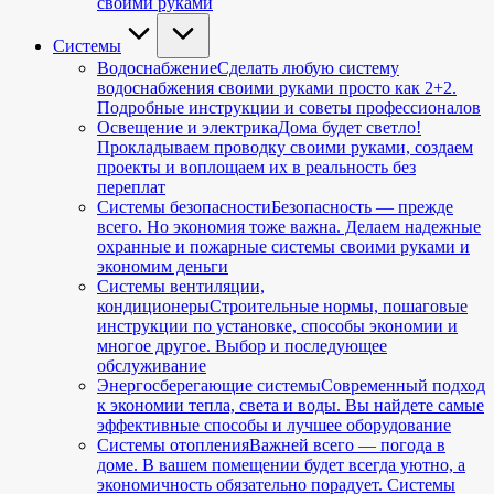
своими руками
Cистемы
Водоснабжение
Сделать любую систему
водоснабжения своими руками просто как 2+2.
Подробные инструкции и советы профессионалов
Освещение и электрика
Дома будет светло!
Прокладываем проводку своими руками, создаем
проекты и воплощаем их в реальность без
переплат
Системы безопасности
Безопасность — прежде
всего. Но экономия тоже важна. Делаем надежные
охранные и пожарные системы своими руками и
экономим деньги
Системы вентиляции,
кондиционеры
Строительные нормы, пошаговые
инструкции по установке, способы экономии и
многое другое. Выбор и последующее
обслуживание
Энергосберегающие системы
Современный подход
к экономии тепла, света и воды. Вы найдете самые
эффективные способы и лучшее оборудование
Системы отопления
Важней всего — погода в
доме. В вашем помещении будет всегда уютно, а
экономичность обязательно порадует. Системы