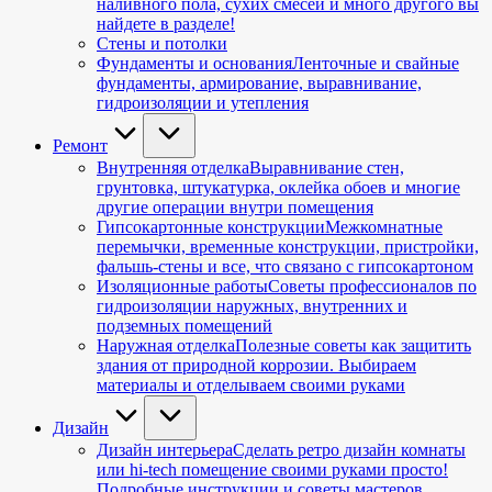
наливного пола, сухих смесей и много другого вы
найдете в разделе!
Стены и потолки
Фундаменты и основания
Ленточные и свайные
фундаменты, армирование, выравнивание,
гидроизоляции и утепления
Ремонт
Внутренняя отделка
Выравнивание стен,
грунтовка, штукатурка, оклейка обоев и многие
другие операции внутри помещения
Гипсокартонные конструкции
Межкомнатные
перемычки, временные конструкции, пристройки,
фальшь-стены и все, что связано с гипсокартоном
Изоляционные работы
Советы профессионалов по
гидроизоляции наружных, внутренних и
подземных помещений
Наружная отделка
Полезные советы как защитить
здания от природной коррозии. Выбираем
материалы и отделываем своими руками
Дизайн
Дизайн интерьера
Сделать ретро дизайн комнаты
или hi-tech помещение своими руками просто!
Подробные инструкции и советы мастеров