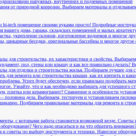
гидроизоляции наружных, внутренних и подземных помещений
дания от природной коррозии. Выбираем материалы и отделывае
и hi-tech помещение своими руками просто! Подробные инструк
 вашего дома, гаража, складских помещений и малых архитект
астка, укрепление склонов, изготовление водоемов и многое др
ы, шикарные беседки, оригинальные бассейны и многое другое
лы для строительства, их характеристики и свойства. Выбираем
ндамент, пол, стены или крышу и как все правильно сделать? Все
лы для отделки и строительства жилья. Подбираем лучшее для с
ть для ремонта или строительства крыши, как их крепить и как
проблема. Успех будет обеспечен, если правильно подобрать мат
огое. Узнайте, что и как необходимо выбирать для успешного ст
еум, плитка или керамогранит? Сравнение и особенности устано
 половина дела. Выбираем, тестируем и устанавливаем пилома
 шикарно. Подбираем правильные материалы для ремонта и стро
енты, с которыми работа становится возможной везде. Советы 
оборудование? Чего надо опасаться и на что обратить внимание?
 и советы по выбору инструмента и техники. Навесное оборудо