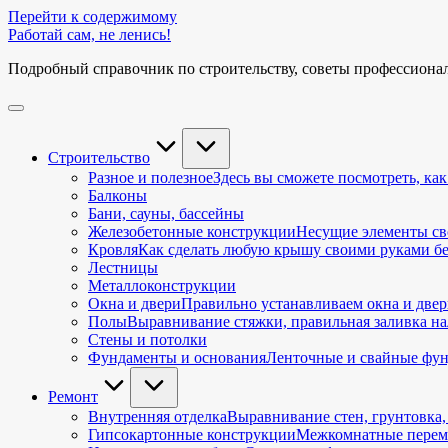
Перейти к содержимому
Работай сам, не ленись!
Подробный справочник по строительству, советы профессиона
Строительство
Разное и полезное
Здесь вы сможете посмотреть, как
Балконы
Бани, сауны, бассейны
Железобетонные конструкции
Несущие элементы св
Кровля
Как сделать любую крышу своими руками без 
Лестницы
Металлоконструкции
Окна и двери
Правильно устанавливаем окна и двер
Полы
Выравнивание стяжки, правильная заливка нал
Стены и потолки
Фундаменты и основания
Ленточные и свайные фун
Ремонт
Внутренняя отделка
Выравнивание стен, грунтовка,
Гипсокартонные конструкции
Межкомнатные перемы