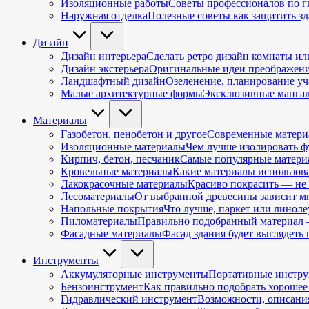
Изоляционные работы
Советы профессионалов по 
Наружная отделка
Полезные советы как защитить з
Дизайн
Дизайн интерьера
Сделать ретро дизайн комнаты ил
Дизайн экстерьера
Оригинальные идеи преображения
Ландшафтный дизайн
Озеленение, планирование уч
Малые архитектурные формы
Эксклюзивные мангал
Материалы
Газобетон, пенобетон и другое
Современные материа
Изоляционные материалы
Чем лучше изолировать фу
Кирпич, бетон, песчаник
Самые популярные материа
Кровельные материалы
Какие материалы использова
Лакокрасочные материалы
Красиво покрасить — не 
Лесоматериалы
От выбранной древесины зависит мн
Напольные покрытия
Что лучше, паркет или линол
Пиломатериалы
Правильно подобранный материал —
Фасадные материалы
Фасад здания будет выглядеть
Инструменты
Аккумуляторные инструменты
Портативные инструм
Бензоинструмент
Как правильно подобрать хорошее 
Гидравлический инструмент
Возможности, описания