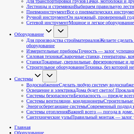
Для транспортировки грузов
Тачки, мотоблоки и д
Лестницы и стремянки
Выбираем правильную лестни
Пневмоинструмент
Все о пневматических инструме
Ручной инструмент
Он надежный, проверенный года
Сетевой инструмент
Мощное и легкое оборудование
Оборудование
Для производства стройматериалов
Желаете сделать
оборудование
Измерительные приборы
Точность — залог успешно
Силовая техника
Сварочные станки, генераторы, ко
Станки
Токарные, сверлильные, фрезеровочные и др
Строительное оборудование
Техника, без которой н
Cистемы
Водоснабжение
Сделать любую систему водоснабже
Освещение и электрика
Дома будет светло! Проклад
Системы безопасности
Безопасность — прежде всег
Системы вентиляции, кондиционеры
Строительные 
Энергосберегающие системы
Современный подход к
Системы отопления
Важней всего — погода в доме.
Сантехнические узлы
Правильный монтаж — залог у
Главная
Оборудование