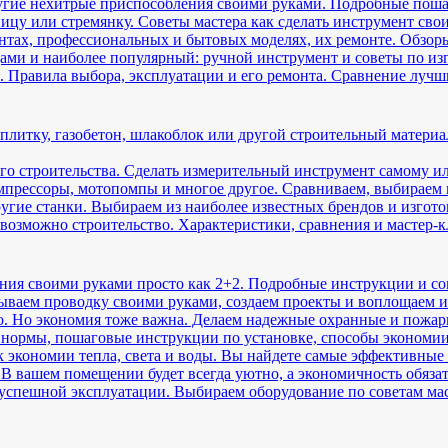
ругие нехитрые приспособления своими руками. Подробные пош
цу или стремянку. Советы мастера как сделать инструмент сво
нтах, профессиональных и бытовых моделях, их ремонте. Обзоры
ми и наиболее популярный: ручной инструмент и советы по из
. Правила выбора, эксплуатации и его ремонта. Сравнение лучш
 плитку, газобетон, шлакоблок или другой строительный матери
го строительства. Сделать измерительный инструмент самому ил
мпрессоры, мотопомпы и многое другое. Сравниваем, выбираем 
угие станки. Выбираем из наиболее известных брендов и изгот
евозможно строительство. Характеристики, сравнения и мастер
ния своими руками просто как 2+2. Подробные инструкции и с
ываем проводку своими руками, создаем проекты и воплощаем их
о. Но экономия тоже важна. Делаем надежные охранные и пожа
нормы, пошаговые инструкции по установке, способы экономии
 экономии тепла, света и воды. Вы найдете самые эффективные
 В вашем помещении будет всегда уютно, а экономичность обяза
спешной эксплуатации. Выбираем оборудование по советам ма