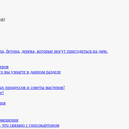
ей!
, бетона, дерева, которые могут пригодиться на даче.
еров
о вы узнаете в данном разделе
х процессов и советы мастеров!
е!
ния
помещения
 что связано с гипсокартоном