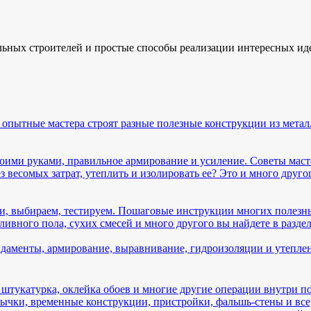
льных строителей и простые способы реализации интересных ид
 опытные мастера строят разные полезные конструкции из металла
оими руками, правильное армирование и усиление. Советы маст
весомых затрат, утеплить и изолировать ее? Это и много другог
и, выбираем, тестируем. Пошаговые инструкции многих полезны
ивного пола, сухих смесей и много другого вы найдете в раздел
даменты, армирование, выравнивание, гидроизоляции и утепле
 штукатурка, оклейка обоев и многие другие операции внутри 
чки, временные конструкции, пристройки, фальшь-стены и все,