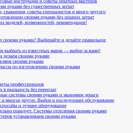
аговые инструкции и советы опытных мастеров
ими руками без существенных затрат
, сравнения, советы специалистов и много другого
готовлению своими руками без лишних затрат
их моделей, возможностей, рекомендации!
ал своими руками? Выбирайте и делайте правильное
и выбрать из известных марок — выбор за вами!
и делаем своими руками
овляем своими руками
-классы по изготовлению своими руками
оветы профессионалов
 в реальность без переплат
рные системы своими руками и экономим деньги
 и многое другое. Выбор и последующее обслуживание
 способы и лучшее оборудование
тельно порадует. Системы отопления своими руками
стеров устанавливаем своими руками