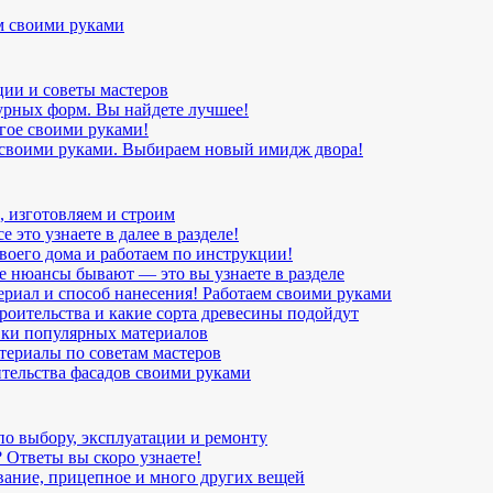
м своими руками
ции и советы мастеров
урных форм. Вы найдете лучшее!
угое своими руками!
 своими руками. Выбираем новый имидж двора!
, изготовляем и строим
 это узнаете в далее в разделе!
воего дома и работаем по инструкции!
ие нюансы бывают — это вы узнаете в разделе
ериал и способ нанесения! Работаем своими руками
роительства и какие сорта древесины подойдут
вки популярных материалов
териалы по советам мастеров
ительства фасадов своими руками
по выбору, эксплуатации и ремонту
 Ответы вы скоро узнаете!
вание, прицепное и много других вещей